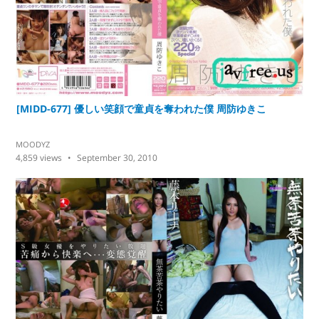
[MIDD-677] 優しい笑顔で童貞を奪われた僕 周防ゆきこ
MOODYZ
4,859
views
September 30, 2010