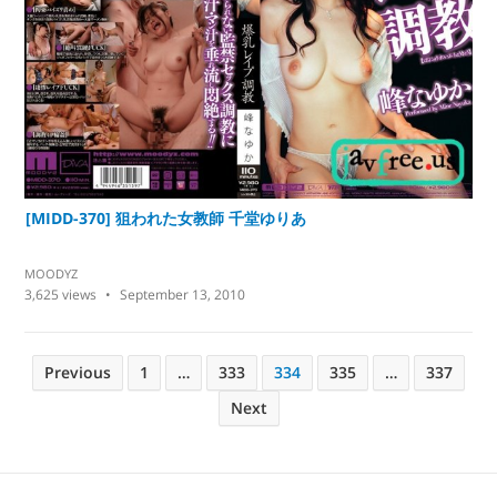
[MIDD-370] 狙われた女教師 千堂ゆりあ
MOODYZ
3,625
views
September 13, 2010
P
Previous
1
…
333
334
335
…
337
o
Next
s
t
s