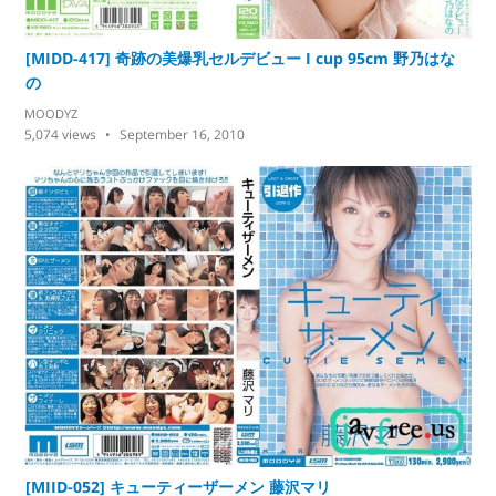
[MIDD-417] 奇跡の美爆乳セルデビュー I cup 95cm 野乃はな
の
MOODYZ
5,074
views
September 16, 2010
[MIID-052] キューティーザーメン 藤沢マリ