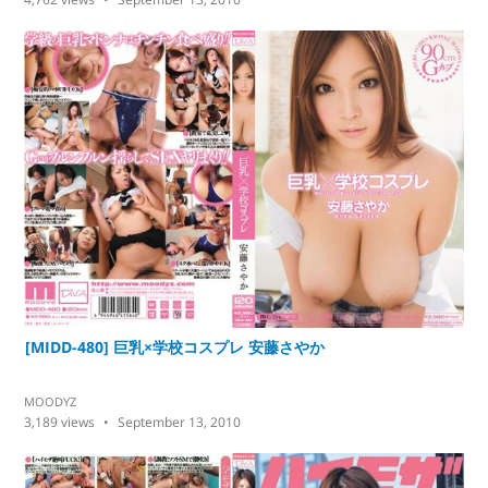
[MIDD-480] 巨乳×学校コスプレ 安藤さやか
MOODYZ
3,189
views
September 13, 2010