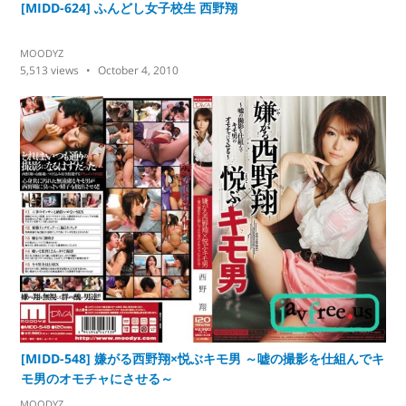
[MIDD-624] ふんどし女子校生 西野翔
MOODYZ
5,513
views
October 4, 2010
[MIDD-548] 嫌がる西野翔×悦ぶキモ男 ～嘘の撮影を仕組んでキ
モ男のオモチャにさせる～
MOODYZ