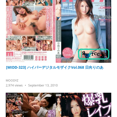
[MIDD-323] ハイパーデジタルモザイクVol.068 日向りのあ
MOODYZ
2,974
views
September 13, 2010