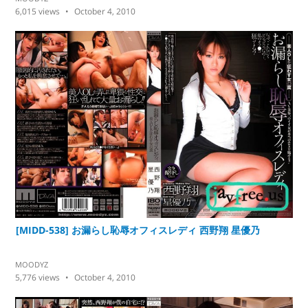
6,015
views
October 4, 2010
[MIDD-538] お漏らし恥辱オフィスレディ 西野翔 星優乃
MOODYZ
5,776
views
October 4, 2010