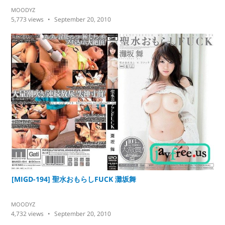
MOODYZ
5,773
views
September 20, 2010
[MIGD-194] 聖水おもらしFUCK 灘坂舞
MOODYZ
4,732
views
September 20, 2010